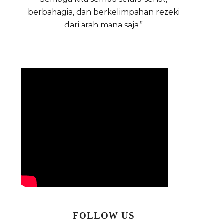
berbahagia, dan berkelimpahan rezeki
dari arah mana saja.”
TANPA SYARAT: SE
BEBER LAYAR JATUKRAMI
CATATAN
FOLLOW US