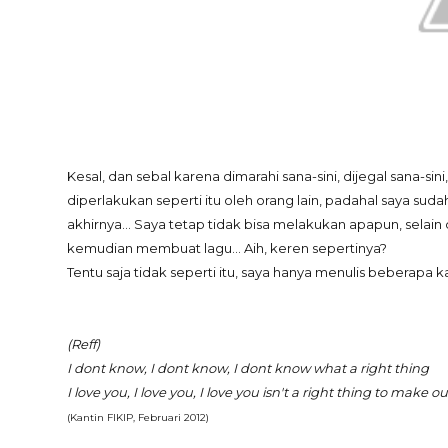
Kesal, dan sebal karena dimarahi sana-sini, dijegal sana-si
diperlakukan seperti itu oleh orang lain, padahal saya suda
akhirnya... Saya tetap tidak bisa melakukan apapun, selai
kemudian membuat lagu... Aih, keren sepertinya?
Tentu saja tidak seperti itu, saya hanya menulis beberapa
(Reff)
I dont know, I dont know, I dont know what a right thing
I love you, I love you, I love you isn't a right thing to make o
(Kantin FIKIP, Februari 2012)